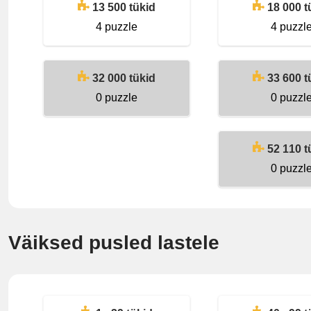
13 500 tükid
18 000 t
4 puzzle
4 puzzl
32 000 tükid
33 600 t
0 puzzle
0 puzzl
52 110 t
0 puzzl
Väiksed pusled lastele