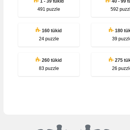
1 - 39 tükid
40 - 99 t
491 puzzle
592 puzz
160 tükid
180 tü
24 puzzle
39 puzzl
260 tükid
275 tü
83 puzzle
26 puzzl