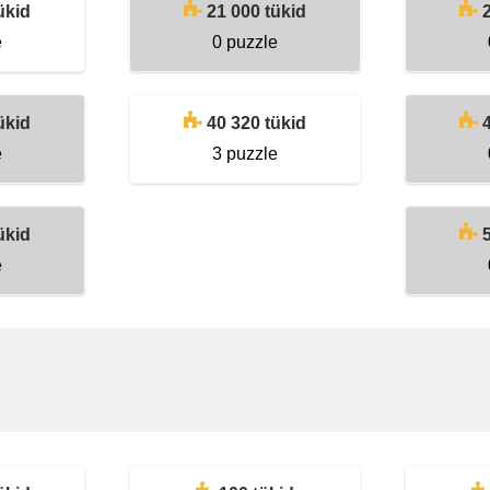
ükid
21 000 tükid
e
0 puzzle
ükid
40 320 tükid
e
3 puzzle
ükid
e