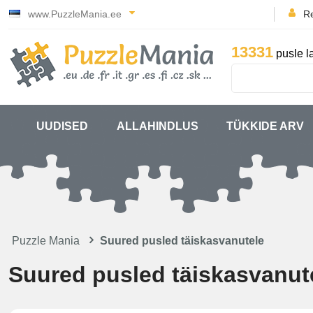
www.PuzzleMania.ee
Re
13331
pusle l
UUDISED
ALLAHINDLUS
TÜKKIDE ARV
Puzzle Mania
Suured pusled täiskasvanutele
Suured pusled täiskasvanut