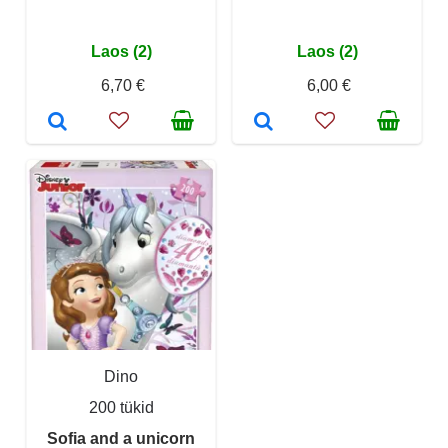
Laos (2)
Laos (2)
6,70 €
6,00 €
Dino
200 tükid
Sofia and a unicorn