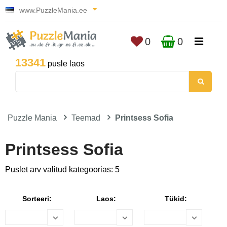
www.PuzzleMania.ee
0
0
13341
pusle laos
Puzzle Mania
Teemad
Printsess Sofia
Printsess Sofia
Puslet arv valitud kategoorias: 5
Sorteeri:
Laos:
Tükid: