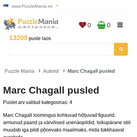
www.PuzzleMania.ee
0
0
13209
pusle laos
Puzzle Mania
Autorid
Marc Chagall pusled
Marc Chagall pusled
Puslet arv valitud kategoorias: 4
Marc Chagall loomingus kohtuvad hõljuvad figuurid,
armunud paarid ja värvilised unenäopildid. Isikupärane stiil
muudab iga pildi põnevaks maailmaks, mida tükkhaaval