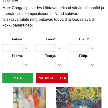
avastada.
Marc Chagall pusledes köidavad erksad värvid, sümbolid ja
unenäolised kompositsioonid. Need sobivad
täiskasvanutele ning pakuvad loovaid ja lõõgastavaid
kokkupanekuhetki.
Sorteeri:
Laos:
Tükid:
Teema:
Tootja:
Tüüp: