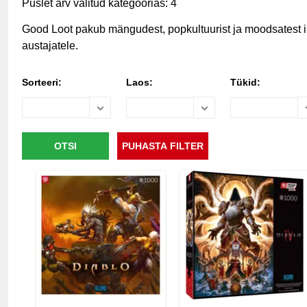
Puslet arv valitud kategoorias: 4
Good Loot pakub mängudest, popkultuurist ja moodsatest ill
austajatele.
Sorteeri:
Laos:
Tükid: