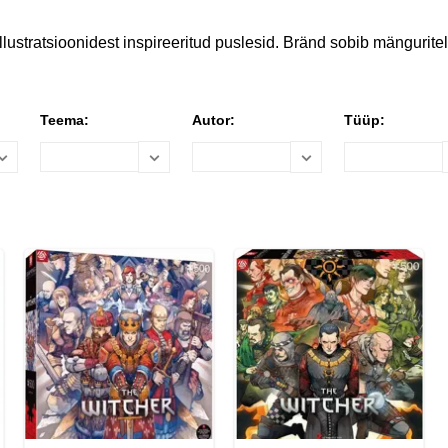
ustratsioonidest inspireeritud puslesid. Bränd sobib mänguritele
Teema:
Autor:
Tüüp: