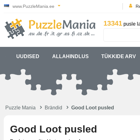
www.PuzzleMania.ee
Re
13341
pusle l
UUDISED
ALLAHINDLUS
TÜKKIDE ARV
Puzzle Mania
Brändid
Good Loot pusled
Good Loot pusled