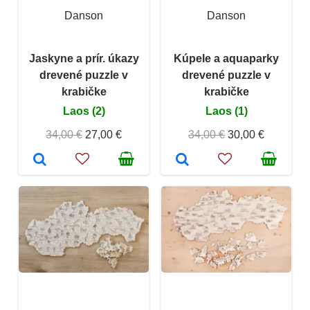
Danson
Danson
Jaskyne a prír. úkazy
Kúpele a aquaparky
drevené puzzle v
drevené puzzle v
krabičke
krabičke
Laos (2)
Laos (1)
34,00 €
27,00 €
34,00 €
30,00 €