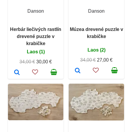
Danson
Danson
Herbár liečivých rastlín
Múzea drevené puzzle v
drevené puzzle v
krabičke
krabičke
Laos (2)
Laos (1)
34,00 €
27,00 €
34,00 €
30,00 €