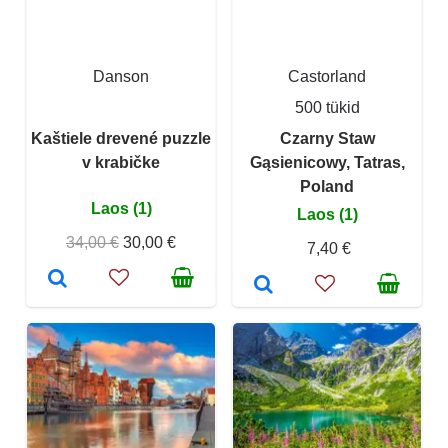
Danson
Castorland
500 tükid
Kaštiele drevené puzzle
Czarny Staw
v krabičke
Gąsienicowy, Tatras,
Poland
Laos (1)
Laos (1)
34,00 €
30,00 €
7,40 €