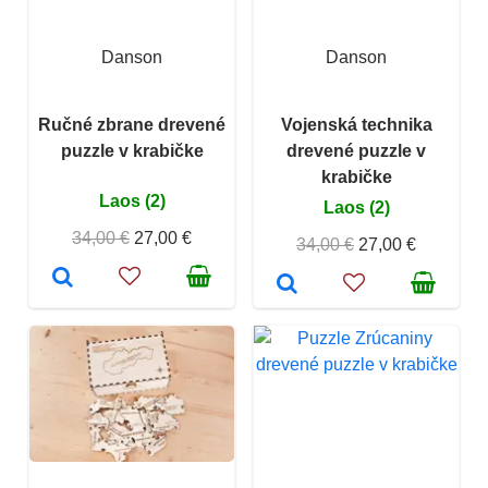
Danson
Danson
Ručné zbrane drevené
Vojenská technika
puzzle v krabičke
drevené puzzle v
krabičke
Laos (2)
Laos (2)
34,00 €
27,00 €
34,00 €
27,00 €