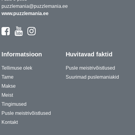
puzzlemania@puzzlemania.ee
www.puzzlemania.ee
Informatsioon
Huvitavad faktid
Tellimuse olek
Pusle meistrivõistlused
Tarne
Suurimad puslemaniakid
Makse
Meist
Tingimused
Pusle meistrivõistlused
Kontakt