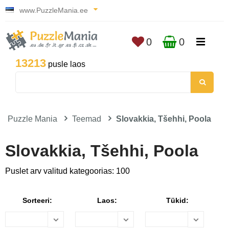
www.PuzzleMania.ee
0
0
13213
pusle laos
Puzzle Mania
Teemad
Slovakkia, Tšehhi, Poola
Slovakkia, Tšehhi, Poola
Puslet arv valitud kategoorias: 100
Sorteeri:
Laos:
Tükid: