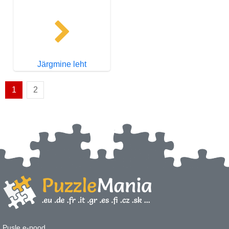
Järgmine leht
1
2
Pusle e-pood