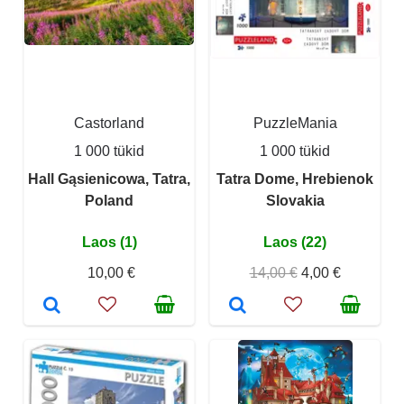
Castorland
PuzzleMania
1 000 tükid
1 000 tükid
Hall Gąsienicowa, Tatra,
Tatra Dome, Hrebienok
Poland
Slovakia
Laos (1)
Laos (22)
10,00 €
14,00 €
4,00 €